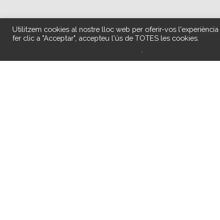
Utilitzem cookies al nostre lloc web per oferir-vos l'experiència
fer clic a "Acceptar", accepteu l'ús de TOTES les cookies.
No vengui la meva informació personal
.
Hace unos días, recibimos varios mensajes 
parte de los recursos Socio-Sanitarios en n
Los artistas y colaboradores musicales d
jugador de fútbol profesional de la locali
OSASUNA). Muchísimas gracias.
http://acofem13.com/wp-content/upload
http://acofem13.com/wp-content/uploa
http://acofem13.com/wp-content/uploa