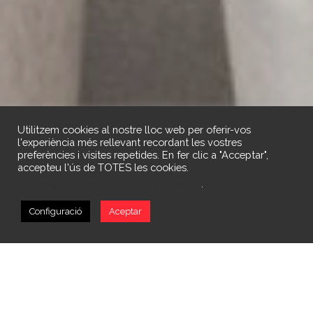
Utilitzem cookies al nostre lloc web per oferir-vos
l'experiència més rellevant recordant les vostres
preferències i visites repetides. En fer clic a "Acceptar",
accepteu l'ús de TOTES les cookies.
No vengui la meva informació personal
.
Configuració
Aceptar
¿Quiénes somos?
Servicios
Áreas
Contacto
Servicios