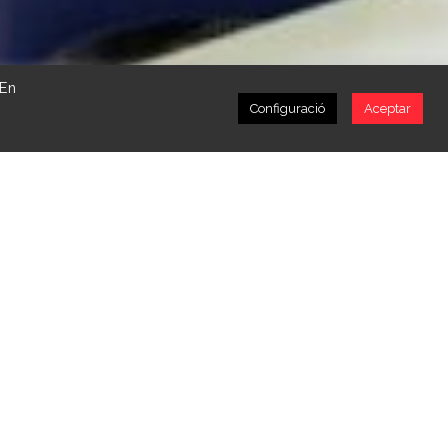
 En
Configuració
Aceptar
to
Últimas noticias
ACOFEM-13 RECIBE UNA SUBVENCIÓN
DE LA DIPUTACIÓN DE VALENCIA
.
12 diciembre, 2024
SUBVENCIÓN DE CONSELLERIA DE
SERVICIOS SOCIALES IGUALDAD Y
VIVIENDA
 la
30 septiembre, 2024
SUBVENCIÓN DE CONSELLERIA DE