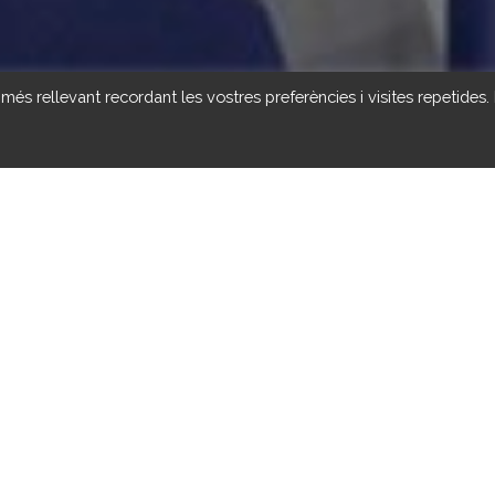
 més rellevant recordant les vostres preferències i visites repetides.
Quiénes somos?
Áreas
Servicios
Contac
una atención al usuario bajo la premisa de la máxima calidad posible
a y está formado por:
el centro junto con el equipo directivo del resto de centros, así como
os de trabajo para garantizar el buen funcionamiento del recurso y la