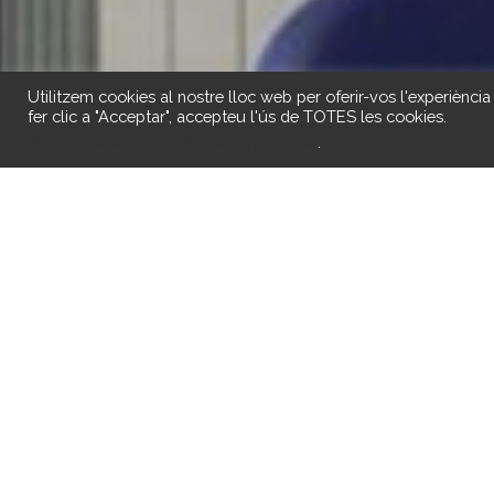
Utilitzem cookies al nostre lloc web per oferir-vos l'experiència
fer clic a "Acceptar", accepteu l'ús de TOTES les cookies.
¿
No vengui la meva informació personal
.
Servicios
El CENTRO DE DÍA, bajo el equipo directivo ofrece 
Nuestro equipo trabaja de manera transdisciplinari
Director/a
Lleva a cabo la dirección técnica y administrativa d
supervisión y coordinación con los diferentes grup
óptima atención a nuestros usuarios/as.