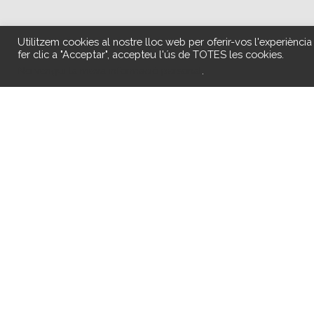
Utilitzem cookies al nostre lloc web per oferir-vos l'experiència
fer clic a "Acceptar", accepteu l'ús de TOTES les cookies.
No vengui la meva informació personal
.
Desde la Asociación Acofem-13 se está real
Xàtiva) todos los martes para ayudar en la
El contacto con estos canes y su compañía 
fundamental y transformadora. Han desperta
tenían. Gracias a esta fusión de salud ment
beneficiosos entre ellos “el compromiso, la 
incondicional que mutuamente se dan pers
Estos/as perros/as les ayudan a mejorar el 
comunicación y socialización, además del s