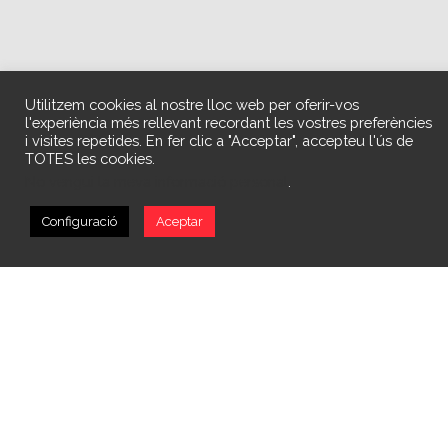
Utilitzem cookies al nostre lloc web per oferir-vos
l'experiència més rellevant recordant les vostres preferències
i visites repetides. En fer clic a "Acceptar", accepteu l'ús de
TOTES les cookies.
No vengui la meva informació personal
.
Configuració
Aceptar
La Asociación ACOFEM-13 acaba de recibir un nuevo vehículo
adaptado gracias a la subvención concedida por parte de la
Vicepresidencia Segunda y Conselleria de Servicios Sociales,
Igualdad y Vivienda, cuyo importe asciende a 36.868,51 euros.