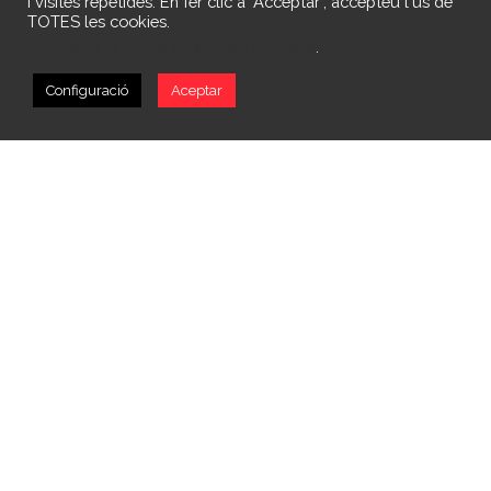
i visites repetides. En fer clic a "Acceptar", accepteu l'ús de
TOTES les cookies.
No vengui la meva informació personal
.
Configuració
Aceptar
El Excelentísimo Ayuntamiento de Xàtiva en su convocatoria de
subvenciones a Asociaciones y entidades sociales de Xàtiva, CAPS
2024, nos ha concedido la cantidad de 10.391’49€.
Facebook
Twitter
Compartir
Últimas noticias
ACOFEM-13 RECIBE UNA SUBVENCIÓN DE LA DIPUTACIÓN DE
VALENCIA
12 diciembre, 2024