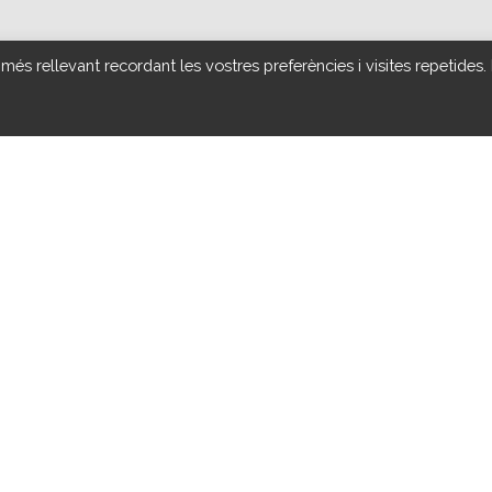
 més rellevant recordant les vostres preferències i visites repetides.
es sanitarios/as por la atención y coordinación con los centros de
en la VACUNACIÓN CONTRA LA COVID-19. Nuestro colectivo ya
sonas indecisas de vacunarse, para que lo hagan y así protegerse