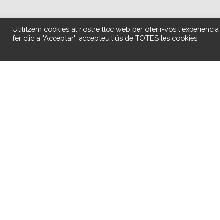
Utilitzem cookies al nostre lloc web per oferir-vos l'experiència
fer clic a "Acceptar", accepteu l'ús de TOTES les cookies.
No vengui la meva informació personal
.
Una vez más agradecer a los/las profesional
salud mental gestionados por ACOFEM-13 
está vacunado, por ello animamos a las per
así mismas y al resto de la población.
Facebook
Twitter
Compartir