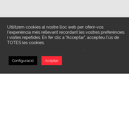
Utilitzem cookies al nostre lloc web per oferir-vos
l'experiència més rellevant recordant les vostres preferències
i visites repetides. En fer clic a "Acceptar", accepteu l'ús de
TOTES les cookies.
No vengui la meva informació personal
.
Configuració
Aceptar
http://acofem13.com/wp-content/uploads/2020/04/ACOFEM-13-
en-VIVA-LA-VIDA-1.mp4
Hoy sábado (04/04/2020 de 20 a 21 horas) el programa de
televisión de VIVA LA VIDA contacta con la residencia para personas
con enfermedad mental de la localidad de Xátiva (CEEM-Xàtiva), con
el objetivo de conocer un poco más nuestro colectivo, explicar la
situación y las medidas que se toman con respecto al COVID-19, y