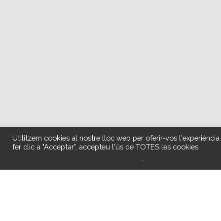
Utilitzem cookies al nostre lloc web per oferir-vos l'experiència
fer clic a "Acceptar", accepteu l'ús de TOTES les cookies.
No vengui la meva informació personal
.
Des de ACOFEM-13 s´han preparat durant tota