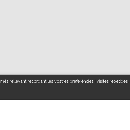
 més rellevant recordant les vostres preferències i visites repetides.
 la setmana, una sèrie d´accions i activitats encaminades al pròxim