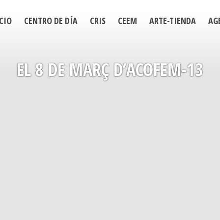
CIO
CENTRO DE DÍA
CRIS
CEEM
ARTE-TIENDA
AG
EL 8 DE MARÇ D’ACOFEM-13