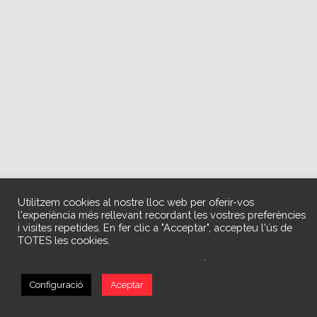
Utilitzem cookies al nostre lloc web per oferir-vos
l'experiència més rellevant recordant les vostres preferències
i visites repetides. En fer clic a "Acceptar", accepteu l'ús de
TOTES les cookies.
No vengui la meva informació personal
.
Configuració
Aceptar