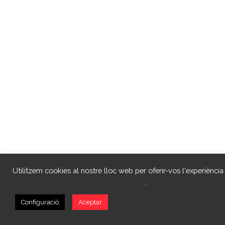
Utilitzem cookies al nostre lloc web per oferir-vos l'experiència
No vengui la meva informació personal
.
Configuració
Aceptar