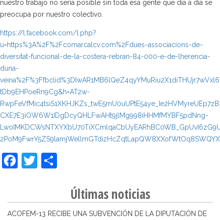
nuestro trabajo no seria posible sin toda esa gente que día a día se
preocupa por nuestro colectivo.
https://l.facebook.com/l.php?
u=https%3A%2F%2Fcomarcalcv.com%2Fdues-associacions-de-
diversitat-funcional-de-la-costera-rebran-84-000-e-de-lherencia-
duna-
veina%2F%3Ffbclid%3DIwAR1MB6lQeZ4qyYMuRiu2X1diTHUjr7wVxl
tDb9EHPoeRn9Cg&h=AT2w-
RwpFeVfMic4tsiS1XKHJKZs_twE5mU0uUPtE54ye_Ie2HVMyreUEp
CXE7E3iOW6W1IDgDcyQHLFwAHt9jlMg998iHHMfMYBF5pdNng-
LwoIMKDCWsNTXYXbU70TiXCmlqaCbUyEARhBC0WB_GpUvI6zG9U1fo
2PoM9FwrY5ZS9lamjWellmGTdizHcZqtLapQW8XXofWtOq8SWQY
Facebook
Twitter
Compartir
Últimas noticias
ACOFEM-13 RECIBE UNA SUBVENCIÓN DE LA DIPUTACIÓN DE